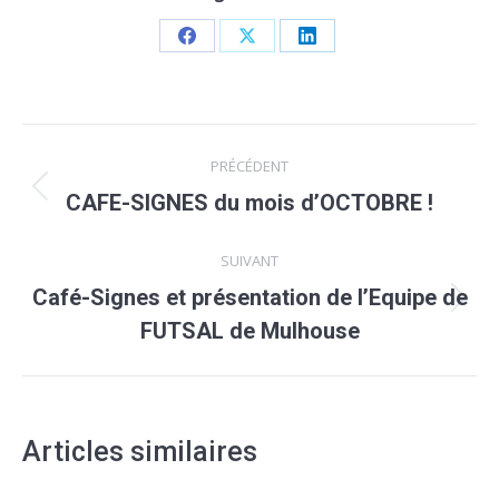
Partager
Partager
Partager
sur
sur
sur
Facebook
X
LinkedIn
Navigation
PRÉCÉDENT
article
Article
CAFE-SIGNES du mois d’OCTOBRE !
précédent
SUIVANT
:
Café-Signes et présentation de l’Equipe de
Article
FUTSAL de Mulhouse
suivant
:
Articles similaires