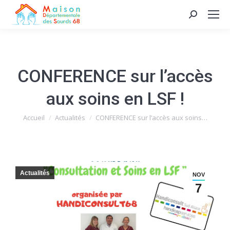
Recherche
:
CONFERENCE sur l’accès
aux soins en LSF !
Vous êtes ici :
Accueil
Actualités
CONFERENCE sur l’accès aux soins…
Actualités
NOV
7